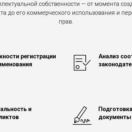
ллектуальной собственности — от момента соз
та до его коммерческого использования и пе
прав.
жности регистрации
Анализ соо
именования
законодате
кальность и
Подготовка
ликтов
документы