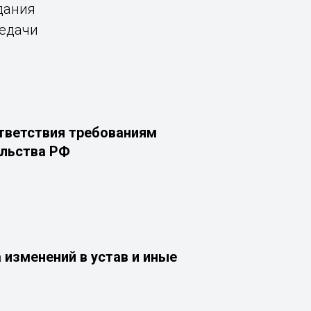
дания
редачи
тветствия требованиям
льства РФ
 изменений в устав и иные