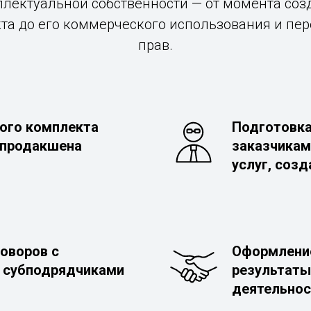
ллектуальной собственности — от момента соз
та до его коммерческого использования и пе
прав.
ого комплекта
Подготовка
 продакшена
заказчикам
услуг, созд
оворов с
Оформление
и субподрядчиками
результаты
деятельнос