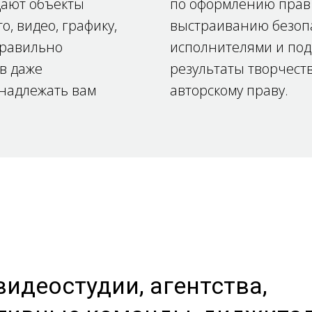
дают объекты
по оформлению прав 
, видео, графику,
выстраиванию безопа
правильно
исполнителями и по
в даже
результаты творчест
надлежать вам
авторскому праву.
идеостудии, агентства,