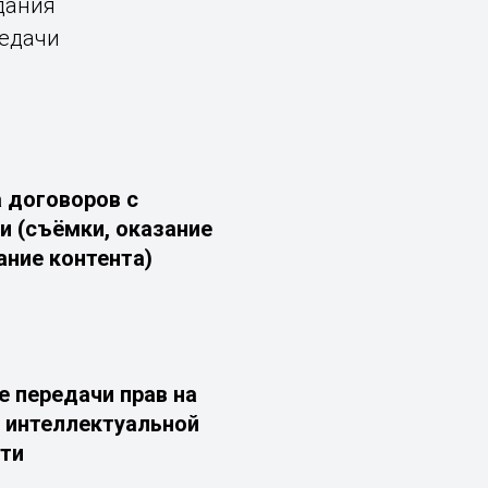
дания
редачи
 договоров с
и (съёмки, оказание
ание контента)
 передачи прав на
 интеллектуальной
ти