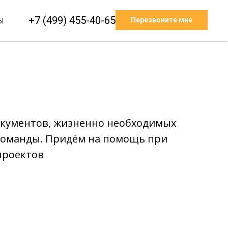
+7 (499) 455-40-65
ы
Перезвоните мне
окументов, жизненно необходимых
 команды. Придём на помощь при
проектов