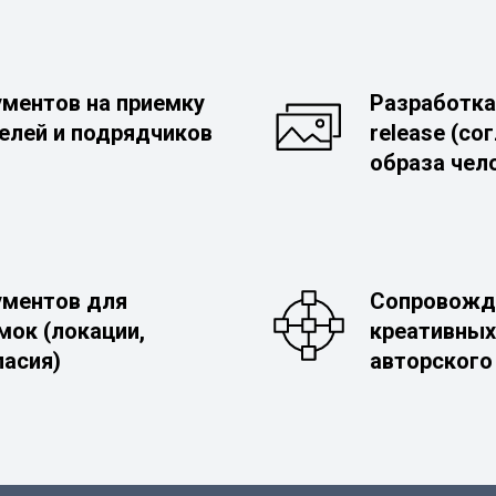
ментов на приемку
Разработка
елей и подрядчиков
release (со
образа чел
ументов для
Сопровожд
мок (локации,
креативных
ласия)
авторского